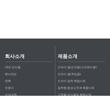
회사소개
제품소개
CEO 인사말
드라이 씰(도막용/스프레이용)
회사개요
드라이 겔(주입용)
연혁
드라이 점착 복합시트
인증서
점착형 합성고무계 복합시트
수상내역
고무화 아스팔트 복합시트
오시는 길
아하로 점착 복합시트(자착형 시트)
공장
개량 아스팔트 시트