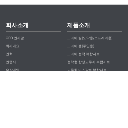
회사소개
제품소개
CEO 인사말
드라이 씰(도막용/스프레이용)
회사개요
드라이 겔(주입용)
연혁
드라이 점착 복합시트
인증서
점착형 합성고무계 복합시트
수상내역
고무화 아스팔트 복합시트
오시는 길
아하로 점착 복합시트(자착형 시트)
공장
개량 아스팔트 시트
홍보
드라이 점착 방수방근 복합시트
드라이 점착 방수테이프
PP복합패널 방수층 보호재